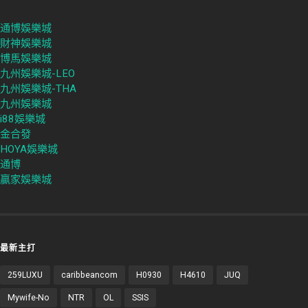
通博娛樂城
財神娛樂城
博馬娛樂城
九州娛樂城-LEO
九州娛樂城-THA
九州娛樂城
i88娛樂城
金合發
HOYA娛樂城
通博
贏家娛樂城
最新主打
259LUXU
caribbeancom
H0930
H4610
JUQ
Mywife-No
NTR
OL
SSIS