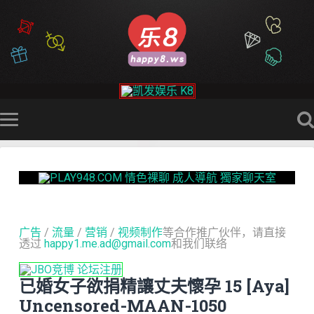
广告
/
流量
/
营销
/
视频制作
等合作推广伙伴，请直接
透过
happy1.me.ad@gmail.com
和我们联络
已婚女子欲捐精讓丈夫懷孕 15 [Aya]
Uncensored-MAAN-1050