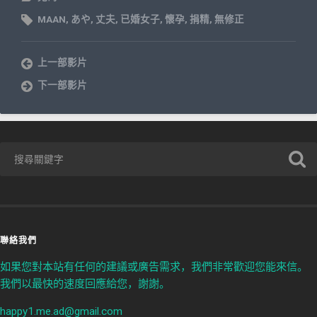
MAAN
,
あや
,
丈夫
,
已婚女子
,
懷孕
,
捐精
,
無修正
上一部影片
下一部影片
聯絡我們
如果您對本站有任何的建議或廣告需求，我們非常歡迎您能來信。
我們以最快的速度回應給您，謝謝。
happy1.me.ad@gmail.com