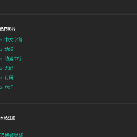
熱門影片
中文字幕
动漫
动漫中字
无码
有码
西洋
本站注冊
通博娛樂城