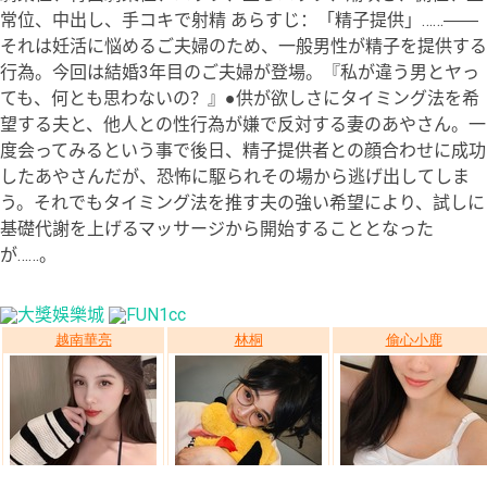
常位、中出し、手コキで射精 あらすじ：「精子提供」……――
それは妊活に悩めるご夫婦のため、一般男性が精子を提供する
行為。今回は結婚3年目のご夫婦が登場。『私が違う男とヤっ
ても、何とも思わないの？』●供が欲しさにタイミング法を希
望する夫と、他人との性行為が嫌で反対する妻のあやさん。一
度会ってみるという事で後日、精子提供者との顔合わせに成功
したあやさんだが、恐怖に駆られその場から逃げ出してしま
う。それでもタイミング法を推す夫の強い希望により、試しに
基礎代謝を上げるマッサージから開始することとなった
が……。