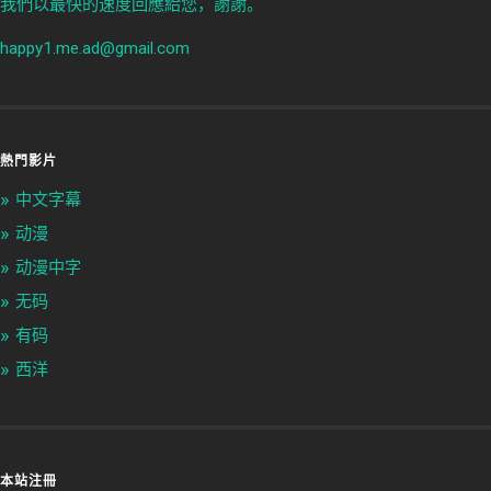
我們以最快的速度回應給您，謝謝。
happy1.me.ad@gmail.com
熱門影片
中文字幕
动漫
动漫中字
无码
有码
西洋
本站注冊