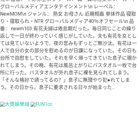
グローバルメディアエンタテインメント\n レーベル：
NewMOM\n ジャンル： 熟女 お母さん 近親相姦 単体作品 寝取
り・寝取られ・NTR グローバルメディア40％オフセール\n 品
番： newm103 有花夫婦は倦怠期だった。毎日同じことの繰り
返しで一日が終わっていく感じがしていた。夫も有花を女とし
ては見ていないようで、夜の営みもずっとご無沙汰。有花は一
人で自分の女の部分を慰めるのが日課になっていた。その日も
台所で自慰をしていた。それを早く帰ってきていた息子に覗か
れてしまう。その晩、有花は風呂上がりにバスタオル一枚で台
所に行った。バスタオルが外れ息子に裸を見られてしまう。
「そんな格好で誘ってるの？」息子に無理やり犯●れてしま
う。その日から、息子に要求される日々が始まった…