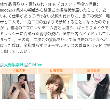
体作品 寝取り・寝取られ・NTR デカチン・巨根\n 品番：
ngod261 県外の親戚から結婚式の招待状が届いたらしく、あ
いにく仕事があって行けない父親の代わりに、息子の僕が、義
母と二人で、一泊二日の泊まりで参加することになったのです
が…。普段のエプロンやデニム姿とは違う、ばっちりメイクで
ドレッシーに着飾った義母の姿に、道中も内心ドキドキしてし
まって…。その晩、二次会の宴席を終えて宿泊先のホテルへと
戻った僕は、辛抱堪らずフォーマルドレスの義母をベッドに押
し倒してしまい…！